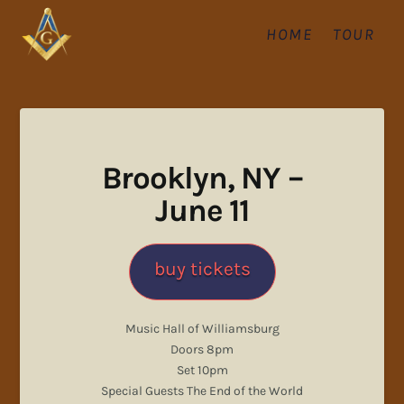
HOME
TOUR
Brooklyn, NY –
June 11
buy tickets
Music Hall of Williamsburg
Doors 8pm
Set 10pm
Special Guests The End of the World