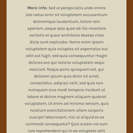
More info:
Sed ut perspiciatis unde omnis
iste natus error sit voluptatem accusantium
doloremque laudantium, totam rem
aperiam, eaque ipsa quae ab illo inventore
veritatis et quasi architecto beatae vitae
dicta sunt explicabo. Nemo enim ipsam
voluptatem quia voluptas sit aspernatur aut
odit aut fugit, sed quia consequuntur magni
dolores eos qui ratione voluptatem sequi
nesciunt. Neque porro quisquam est, qui
dolorem ipsum quia dolor sit amet,
consectetur, adipisci velit, sed quia non
numquam eius modi tempora incidunt ut
labore et dolore magnam aliquam quaerat
voluptatem. Ut enim ad minima veniam, quis
nostrum exercitationem ullam corporis
suscipit laboriosam, nisi ut aliquid ex ea
commodi consequatur? Quis autem vel eum
iure reprehenderit qui in ea voluptate velit